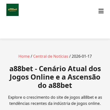
Home
/
Central de Notícias
/ 2026-01-17
a88bet - Cenário Atual dos
Jogos Online e a Ascensão
do a88bet
Explore o crescimento do site de jogos a88bet e as
tendências recentes da indústria de jogos online.