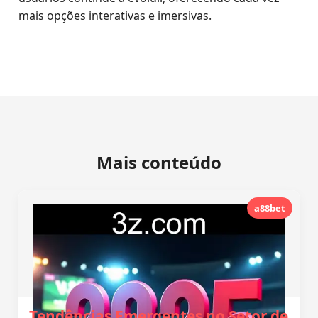
mais opções interativas e imersivas.
Mais conteúdo
a88bet
Tendências Emergentes no Setor de