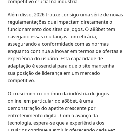
competitivo crucial na indústria.
Além disso, 2026 trouxe consigo uma série de novas
regulamentações que impactam diretamente o
funcionamento dos sites de jogos. O a88bet tem
navegado essas mudanças com eficácia,
assegurando a conformidade com as normas
enquanto continua a inovar em termos de ofertas e
experiência do usuário. Esta capacidade de
adaptação é essencial para que o site mantenha
sua posição de liderança em um mercado
competitivo.
O crescimento contínuo da indústria de jogos
online, em particular do a88bet, é uma
demonstração do apetite crescente por
entretenimento digital. Com o avanço da
tecnologia, espera-se que a experiência dos
usuários continue a evoluir, oferecendo cada vez