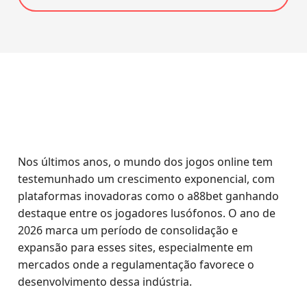
Nos últimos anos, o mundo dos jogos online tem
testemunhado um crescimento exponencial, com
plataformas inovadoras como o a88bet ganhando
destaque entre os jogadores lusófonos. O ano de
2026 marca um período de consolidação e
expansão para esses sites, especialmente em
mercados onde a regulamentação favorece o
desenvolvimento dessa indústria.