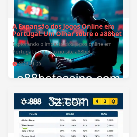
A Expansão dos Jogos Online em
Portugal: Um Olhar sobre o a88bet
Explorando o impacto dos jogos online em
Portugal, com foco no site a88bet.
2026-01-20