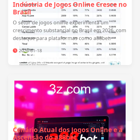
Indústria de Jogos Online Cresce no
Brasil
O setor de jogos online experimenta um
crescimento substancial no Brasil em 2026, com
destaque para plataformas como a88bet.
2026-01-18
Cenário Atual dos Jogos Online e a
Ascensão do a88bet