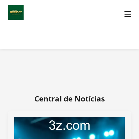
Central de Notícias