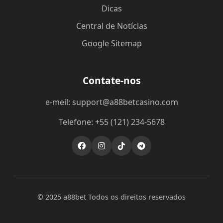
Dicas
Central de Notícias
Google Sitemap
Contate-nos
e-meil: support@a88betcasino.com
Telefone: +55 (121) 234-5678
© 2025 a88bet Todos os direitos reservados