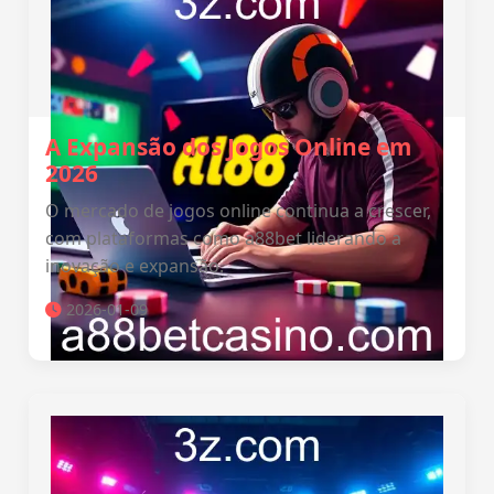
A Expansão dos Jogos Online em
2026
O mercado de jogos online continua a crescer,
com plataformas como a88bet liderando a
inovação e expansão.
2026-01-09