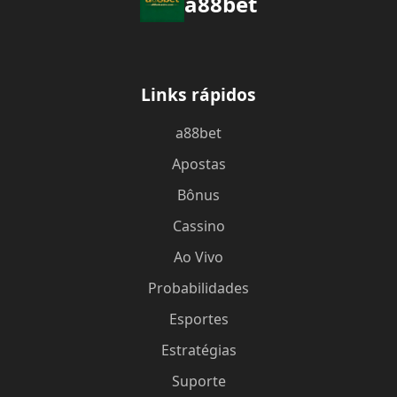
a88bet
Links rápidos
a88bet
Apostas
Bônus
Cassino
Ao Vivo
Probabilidades
Esportes
Estratégias
Suporte