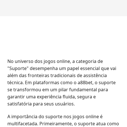
No universo dos jogos online, a categoria de
"Suporte" desempenha um papel essencial que vai
além das fronteiras tradicionais de assistência
técnica. Em plataformas como o a88bet, o suporte
se transformou em um pilar fundamental para
garantir uma experiência fluida, segura e
satisfatória para seus usuários.
A importância do suporte nos jogos online é
multifacetada. Primeiramente, o suporte atua como