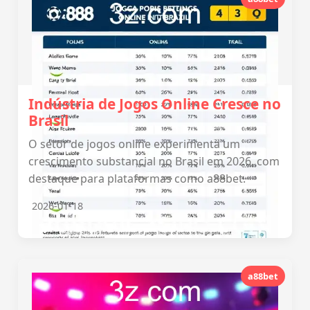
Indústria de Jogos Online Cresce no
Brasil
O setor de jogos online experimenta um
crescimento substancial no Brasil em 2026, com
destaque para plataformas como a88bet.
2026-01-18
a88bet