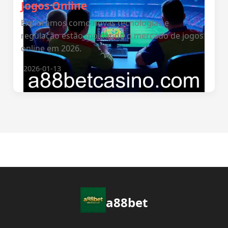
Jogos Online
Exploramos como novas tecnologias e
regulação estão moldando o mercado de jogos
online em 2026.
2026-01-13
a88bet