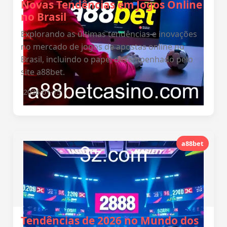
Novas Tendências em Jogos Online
no Brasil
Explorando as últimas tendências e inovações
no mercado de jogos de apostas online no
Brasil, incluindo o papel desempenhado pelo
site a88bet.
2026-01-15
a88bet
Tendências de 2026 no Mundo dos