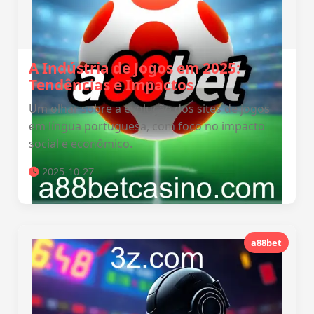
A Indústria de Jogos em 2025:
Tendências e Impactos
Um olhar sobre a evolução dos sites de jogos
em língua portuguesa, com foco no impacto
social e econômico.
2025-10-27
a88bet