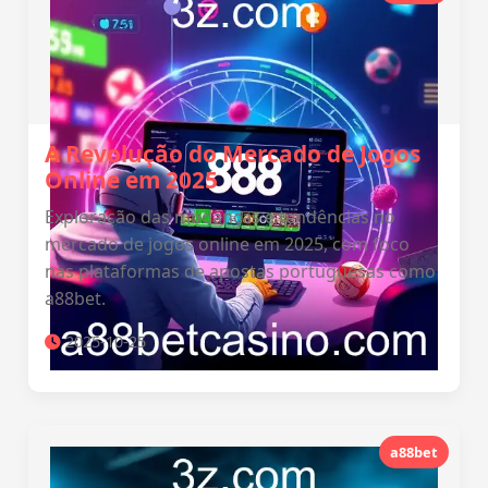
A Revolução do Mercado de Jogos
Online em 2025
Exploração das mudanças e tendências no
mercado de jogos online em 2025, com foco
nas plataformas de apostas portuguesas como
a88bet.
2025-10-25
a88bet