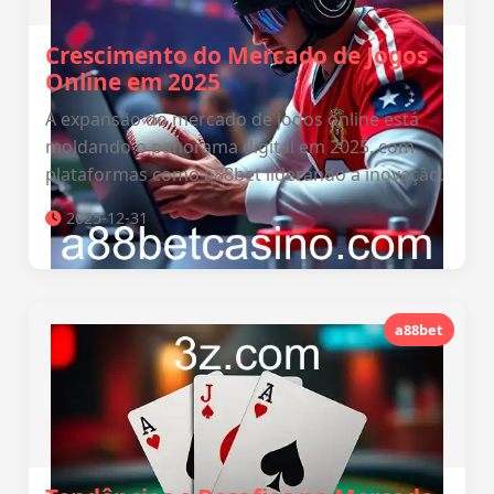
Crescimento do Mercado de Jogos
Online em 2025
A expansão do mercado de jogos online está
moldando o panorama digital em 2025, com
plataformas como a88bet liderando a inovação.
2025-12-31
a88bet