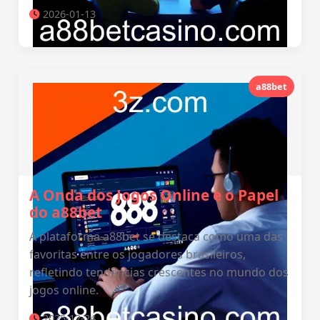
2026-01-13
a88bet
A Onda dos Jogos Online e o Papel
do a88bet
A plataforma a88bet se destaca como uma das
favoritas entre os jogadores brasileiros,
refletindo tendências crescentes no mundo dos
jogos online.
2025-12-24