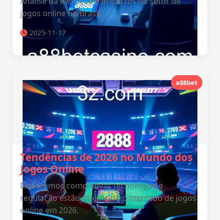
Análise da evolução e impactos do setor de
jogos online no Brasil.
2025-11-17
a88bet
Tendências de 2026 no Mundo dos
Jogos Online
Exploramos como novas tecnologias e
regulação estão moldando o mercado de jogos
online em 2026.