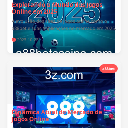
Explorando o Mundo dos Jogos
Online em 2025
A evolução dos sites de jogos online como o
a88bet e suas implicações no mercado em 2025.
2025-10-22
a88bet
Dinâmica Atual do Mercado de
Jogos Online