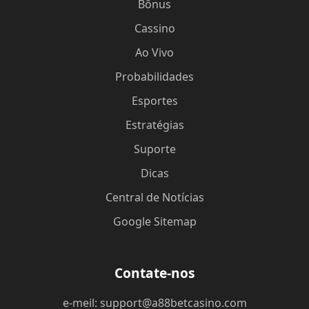
Bônus
Cassino
Ao Vivo
Probabilidades
Esportes
Estratégias
Suporte
Dicas
Central de Notícias
Google Sitemap
Contate-nos
e-meil: support@a88betcasino.com