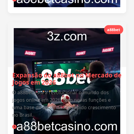
a88bet
Expansão do a88bet no Mercado de
Jogos em 2026
O a88bet está a revolucionar o mundo dos
jogos online em 2026, com novas funções e
uma base de usuários em rápido crescimento
no Brasil.
2026-01-03