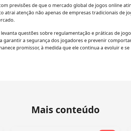
m previsões de que o mercado global de jogos online atingi
nto atrai atenção não apenas de empresas tradicionais d
ercado.
evanta questões sobre regulamentação e práticas de jogo r
ra garantir a segurança dos jogadores e prevenir comport
manece promissor, à medida que ele continua a evoluir e se
Mais conteúdo