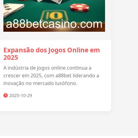
Expansão dos Jogos Online em
2025
A indústria de jogos online continua a
crescer em 2025, com a88bet liderando a
inovação no mercado lusófono.
2025-10-29