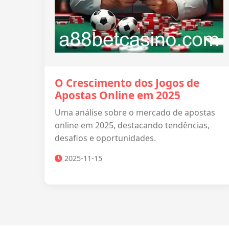
O Crescimento dos Jogos de
Apostas Online em 2025
Uma análise sobre o mercado de apostas
online em 2025, destacando tendências,
desafios e oportunidades.
2025-11-15