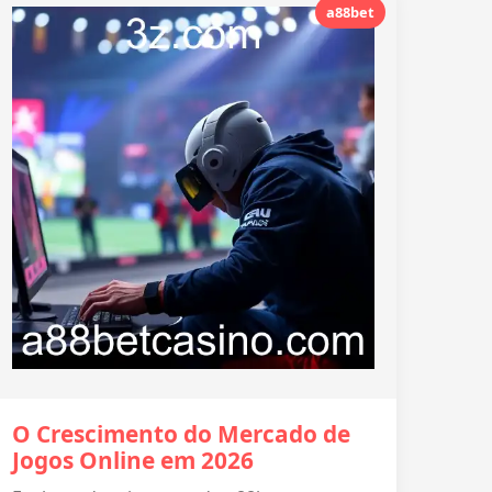
a88bet
O Crescimento do Mercado de
Jogos Online em 2026