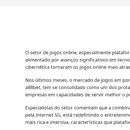
O setor de jogos online, especialmente plata
alimentado por avanços significativos em tecno
cibernética tornaram os jogos online mais atra
Nos últimos meses, o mercado de jogos em po
a88bet, tem se consolidado como um dos protag
empresas em capacidades de servir melhor o púb
Especialistas do setor comentam que a combin
pela internet 5G, está redefinindo o entreteni
mais rica e imersiva, características que plat