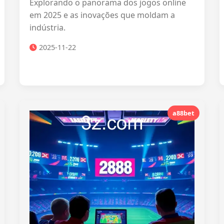
Explorando o panorama dos jogos online
em 2025 e as inovações que moldam a
indústria.
2025-11-22
a88bet