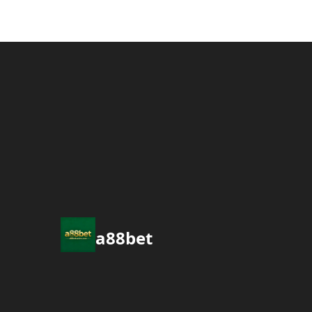
a88bet