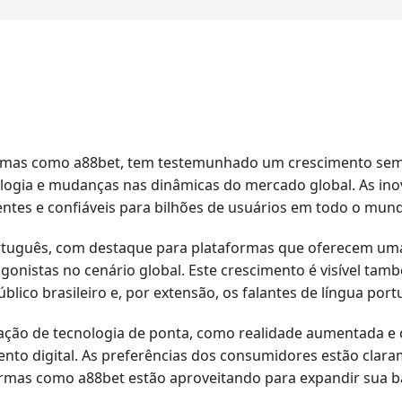
formas como a88bet, tem testemunhado um crescimento se
logia e mudanças nas dinâmicas do mercado global. As inova
entes e confiáveis para bilhões de usuários em todo o mun
rtuguês, com destaque para plataformas que oferecem uma
onistas no cenário global. Este crescimento é visível ta
lico brasileiro e, por extensão, os falantes de língua po
ação de tecnologia de ponta, como realidade aumentada e 
mento digital. As preferências dos consumidores estão clar
aformas como a88bet estão aproveitando para expandir sua b