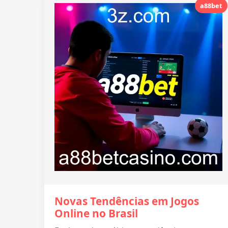
a88bet
Novas Tendências em Jogos
Online no Brasil