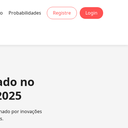
vo
Probabilidades
Registre
Login
ado no
2025
onado por inovações
s.