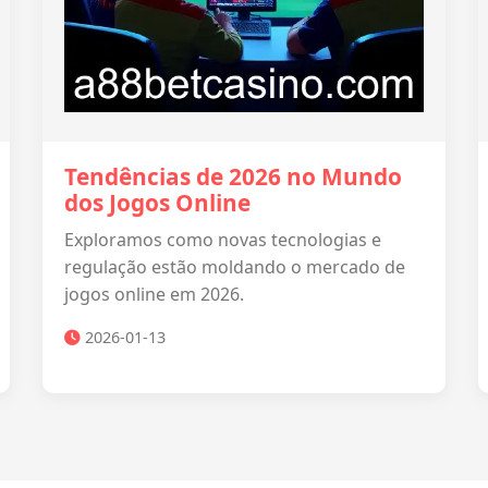
Tendências de 2026 no Mundo
dos Jogos Online
Exploramos como novas tecnologias e
regulação estão moldando o mercado de
jogos online em 2026.
2026-01-13