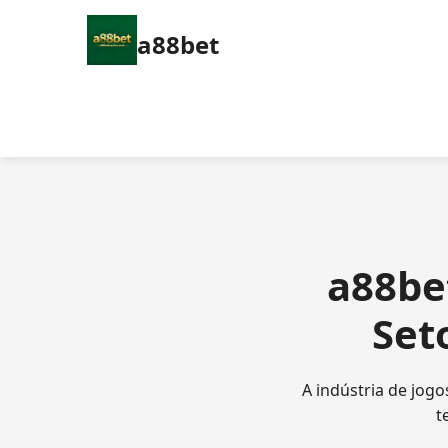
a88bet
a88be
Set
A indústria de jog
t