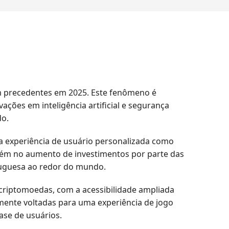
m precedentes em 2025. Este fenômeno é
ções em inteligência artificial e segurança
do.
 experiência de usuário personalizada como
mbém no aumento de investimentos por parte das
rtuguesa ao redor do mundo.
criptomoedas, com a acessibilidade ampliada
amente voltadas para uma experiência de jogo
ase de usuários.