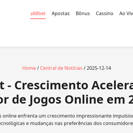
a88bet
Apostas
Bônus
Cassino
Ao Vi
Home
/
Central de Notícias
/ 2025-12-14
t - Crescimento Aceler
or de Jogos Online em 
os online enfrenta um crescimento impressionante impulsi
ecnológicas e mudanças nas preferências dos consumidore